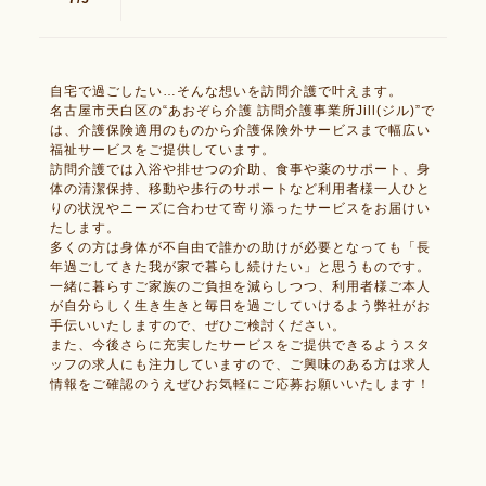
自宅で過ごしたい…そんな想いを訪問介護で叶えます。
名古屋市天白区の“あおぞら介護 訪問介護事業所Jill(ジル)”で
は、介護保険適用のものから介護保険外サービスまで幅広い
福祉サービスをご提供しています。
訪問介護では入浴や排せつの介助、食事や薬のサポート、身
体の清潔保持、移動や歩行のサポートなど利用者様一人ひと
りの状況やニーズに合わせて寄り添ったサービスをお届けい
たします。
多くの方は身体が不自由で誰かの助けが必要となっても「長
年過ごしてきた我が家で暮らし続けたい」と思うものです。
一緒に暮らすご家族のご負担を減らしつつ、利用者様ご本人
が自分らしく生き生きと毎日を過ごしていけるよう弊社がお
手伝いいたしますので、ぜひご検討ください。
また、今後さらに充実したサービスをご提供できるようスタ
ッフの求人にも注力していますので、ご興味のある方は求人
情報をご確認のうえぜひお気軽にご応募お願いいたします！